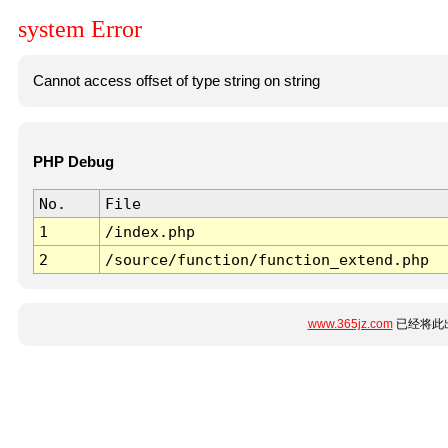
system Error
Cannot access offset of type string on string
PHP Debug
No.
File
1
/index.php
2
/source/function/function_extend.php
www.365jz.com
已经将此