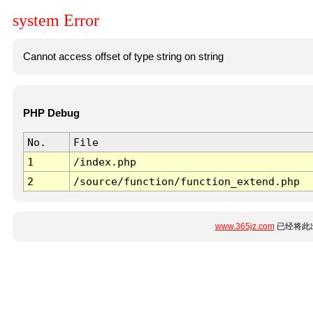
system Error
Cannot access offset of type string on string
PHP Debug
No.
File
1
/index.php
2
/source/function/function_extend.php
www.365jz.com
已经将此